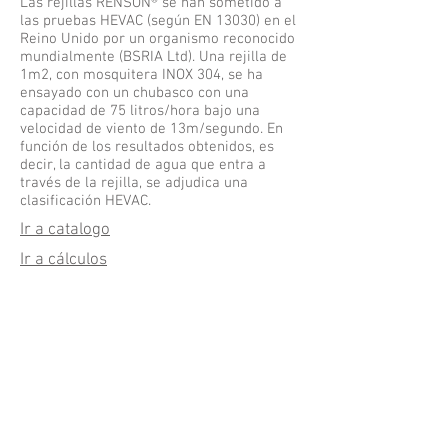
Las rejillas RENSON® se han sometido a
las pruebas HEVAC (según EN 13030) en el
Reino Unido por un organismo reconocido
mundialmente (BSRIA Ltd). Una rejilla de
1m2, con mosquitera INOX 304, se ha
ensayado con un chubasco con una
capacidad de 75 litros/hora bajo una
velocidad de viento de 13m/segundo. En
función de los resultados obtenidos, es
decir, la cantidad de agua que entra a
través de la rejilla, se adjudica una
clasificación HEVAC.
Ir a catalogo
Ir a cálculos