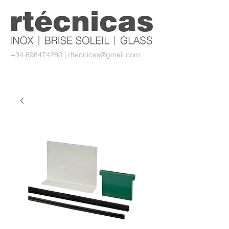
+34 696474280
|
rftecnicas@gmail.com