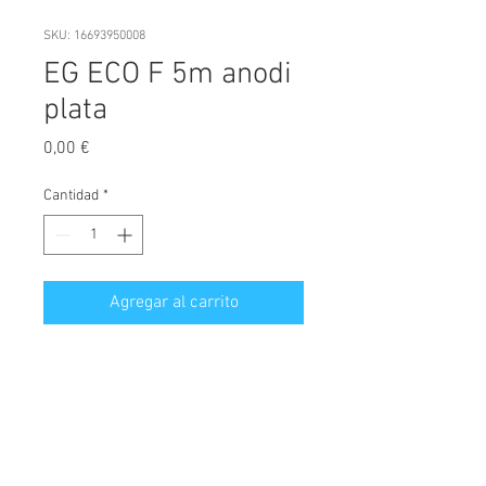
SKU: 16693950008
EG ECO F 5m anodi
plata
Precio
0,00 €
Cantidad
*
Agregar al carrito
EASY GLASS SLIM "F" PERFIL 
SUELO MONT. SUPERIOR L=5000 
MM. ALUMINIO EFECTO MATE 
ANOD. 25 JRM